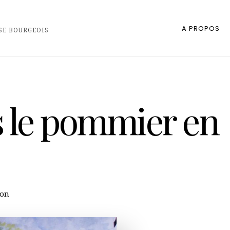
A PROPOS
SE BOURGEOIS
s le pommier en
ion