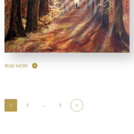
READ MORE
1
2
…
5